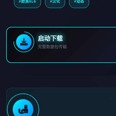
#欧美SLG
#汉化
#动态
启动下载
完整数据包传输
🛃