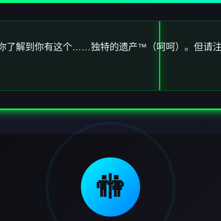
你了解到你有这个……独特的遗产™（呵呵）。但请
🚻