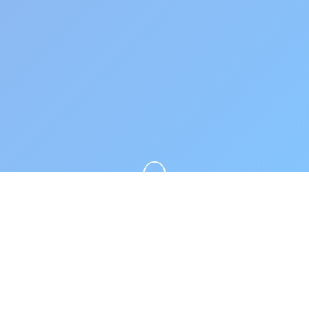
向下滚动
🗳️ 游戏说明