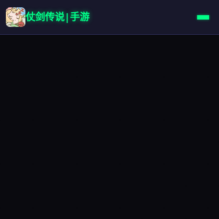
仗剑传说|手游