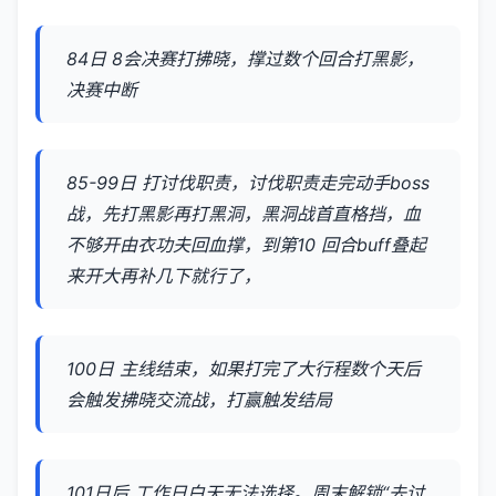
84日 8会决赛打拂晓，撑过数个回合打黑影，
决赛中断
85-99日 打讨伐职责，讨伐职责走完动手boss
战，先打黑影再打黑洞，黑洞战首直格挡，血
不够开由衣功夫回血撑，到第10 回合buff叠起
来开大再补几下就行了，
100日 主线结束，如果打完了大行程数个天后
会触发拂晓交流战，打赢触发结局
101日后 工作日白天无法选择。周末解锁“去讨