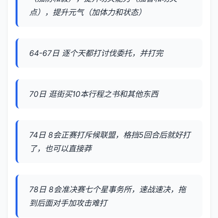
点），提升元气（加体力和状态）
64-67日 逐个天都打讨伐委托，并打完
70日 逛街买10本行程之书和其他东西
74日 8会正赛打斥候联盟，格挡5回合后就好打
了，也可以直接莽
78日 8会准决赛七个星事务所，速战速决，拖
到后面对手加攻击难打