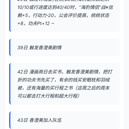
10/10或行进度达到40/40时，“海豹情侣”战※信
赖+5，行动力-20，公会评价提高，统统状态
+8，功夫Pt+12 ~
39日 触发香澄美剧情
42日 漫画商日去买书，触发香澄美剧情，把打
折的功夫书先买了，有余的钱买安眠枕和羽绒
被，还有海量的买行程之书（这周之后的周末
可以都去打大行程和超大行程）
43日 香澄美加入队伍