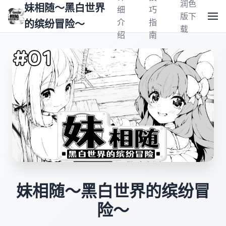
润色
妹相随～黑白世界
细
巧
版下
介
指
的缤纷冒险～
载
绍
南
妹相随～黑白世界的缤纷冒
险～