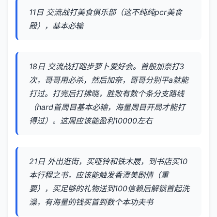
11日 交流战打美食俱乐部（这不纯纯pcr美食
殿），基本必输
18日 交流战打跑步萝卜爱好会。首般加奈打3
次，哥哥用必杀，然后加奈，哥哥分别平a就能
打过。打完后打拂晓，胜败有数个条分支路线
（hard首周目基本必输，海量周目开局才能打
得过）。这周应该能盈利10000左右
21日 外出逛街，买哑铃和铁木屐，到书店买10
本行程之书，应该能触发香澄美剧情（重
要），买足够的礼物送到100信赖后解锁首起洗
澡，有海量的钱买首到数个本功夫书