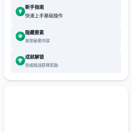
新手指南
快速上手基础操作
【3】分别个故事流程中都穿插小经历，给使
用者解闷；
隐藏要素
发现秘密内容
成就解锁
完成挑战获得奖励
【4】丰富的动态CG动画，分别个细节动感10
足；
----------------------------------------------
直接下载 幸福岛幻想官网|中
--------------------