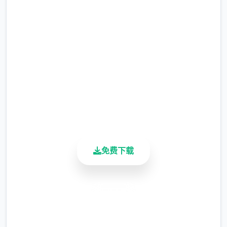
文免费下载
玛格丽特：村长的女儿，对外面的领域充满向
完整版游戏，免费体验
往，紫色的长发，身材凹凸有致。
【1】发布玛格丽特新番及主角身份揭秘剧
2.3M+
情。
总下载量
4.9/5
用户评分
900K+
活跃用户
免费下载
幸福岛幻想
BUG修复
安全下载
【1】修复小部分使用者种植作物时宕机的问
高速安装
题。