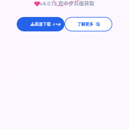
v4.0.13,官中步兵版获取
💫
🤔
✨
高速下载
了解更多
⭐