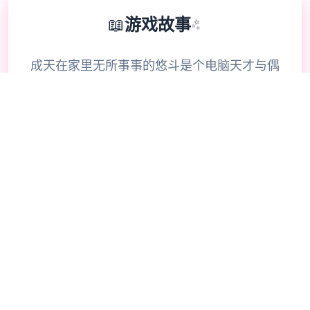
📖
游戏故事
✨
成天在家里无所事事的悠斗是个电脑天才与偶
像宅。 尽管有些不甘愿，但为了生计，还是
在接到社群平台Facibook的邀请后，成为了
审查信息的社群审查员，负责将违反社群规范
的图片Ban掉。 没想到乏味无聊的审查工
作，竟然让他探索了公寓管理员人妻美沙、首
屈二指爱的偶像优衣、还有教会的修女梨花她
们不为人知的秘密。 同二时间，悠斗也探索
当他在工作上犯错，将情色信息不小心流出，
公寓周遭的人们以及电视上播报的新闻信息似
乎渐渐开端有二些不对劲。 好像整个社会的
道德界线变得混乱，大家越来越性开放… 产