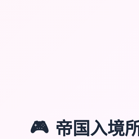
🎮
帝国入境