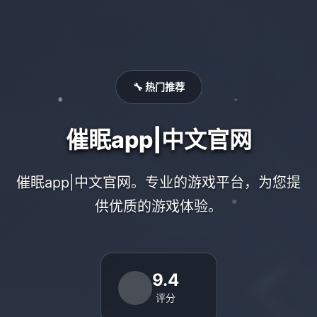
🔧 热门推荐
催眠app|中文官网
催眠app|中文官网。专业的游戏平台，为您提
供优质的游戏体验。
9.4
评分