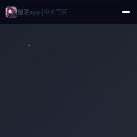
催眠app|中文官网