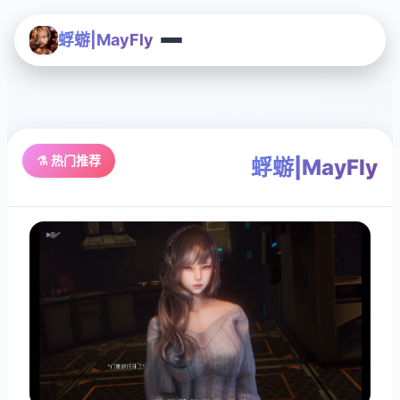
蜉蝣|MayFly
⚗️ 热门推荐
蜉蝣|MayFly