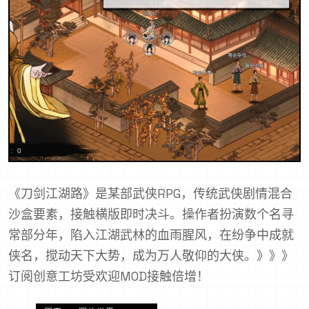
《刀剑江湖路》是某部武侠RPG，传统武侠剧情混合
沙盒要素，接触横版即时决斗。操作者扮演数个名寻
常部分年，陷入江湖武林的血雨腥风，在纷争中成就
侠名，搅动天下大势，成为万人敬仰的大侠。》》》
订阅创意工坊受欢迎MOD接触倍增！