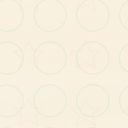
【1
发
布
玛
格
丽
特
新
番
及
主
角
身
份
揭
秘
剧
情
】
。
BUG修复
【1
】
复
小
部
分
使
用
者
种
植
作
物
时
宕
机
的
问
题
修
。
【2
修
复
小
部
分
使
用
者
无
法
增
强
方
法
的
问
题
】
。
【3】修复其他已知问题。
【1
】
优
化
部
分
显
示
遮
挡
问
题
优化
。