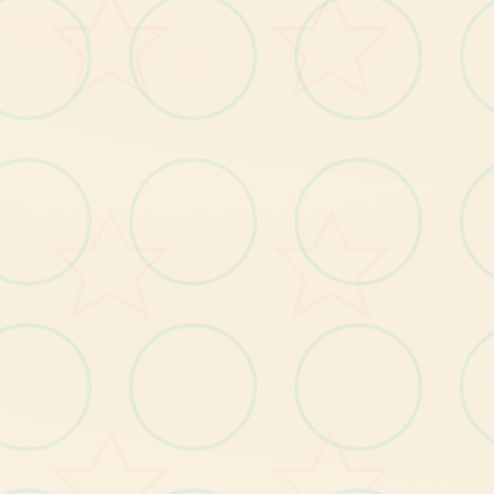
【2
】
钓
鱼
、
拾
荒
等
日
常
玩
法
；
【3
】
逐
个
描
述
流
程
中
都
穿
插
小
对
战
，
给
使
用
者
闷
；
个
解
【4
】
丰
的
动
态CG
动
画
，
逐
个
个
细
节
动
感
十
个
足
；
富
；
----------------------------------
--------------------------------
玛
格
丽
村
长
的
女
儿
，
对
外
面
间
充
满
向
往
紫
色
的
长
发
，
身
材
凹
凸
致
特
：
，
的
空
有
。