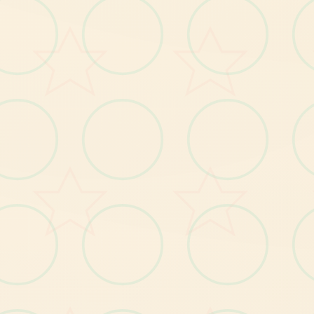
对战元素
【1
】
计
岛
自
由
移
动
，
跟
随
使
用
者
的
操
作
肆
意
逛
合
闲