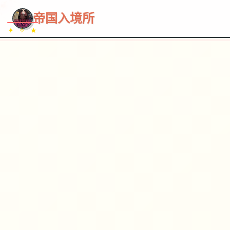
~~~
★
♡
✦
✧
♥
~
→
↗
帝国入境所
✦ ✧ ★