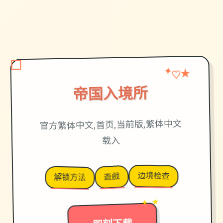
★
♡
✦
帝国入境所
官方繁体中文,首页,当前版,繁体中文
载入
边境检查
遊戲
解锁方法
→
✦ ★