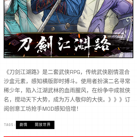
《刀剑江湖路》是二套武侠RPG，传统武侠剧情混合
沙盒元素，感知横版即时搏斗。使用者扮演二名寻常
稀少年，陷入江湖武林的血雨腥风，在纷争中成就侠
名，搅动天下大势，成为万人敬仰的大侠。》》》订
阅创意工坊抢手MOD感知倍增！
TAGS:
劇情
開放世界