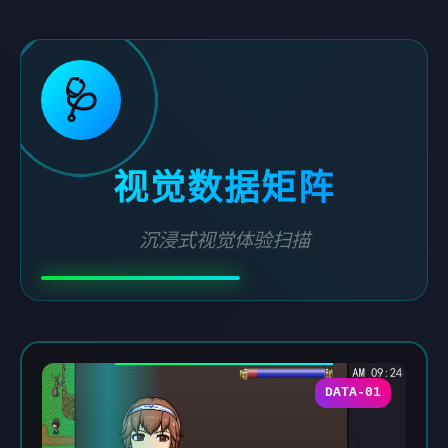
🩺
视觉数据矩阵
沉浸式视觉体验扫描
DATA-01