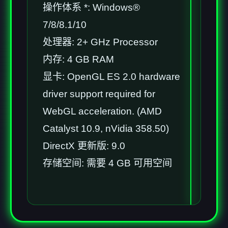
操作体系 *: Windows®
7/8/8.1/10
处理器: 2+ GHz Processor
内存: 4 GB RAM
显卡: OpenGL ES 2.0 hardware
driver support required for
WebGL acceleration. (AMD
Catalyst 10.9, nVidia 358.50)
DirectX 更新版: 9.0
存储空间: 需要 4 GB 可用空间