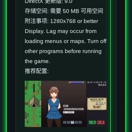
DirectX 更新版: 9.0
存储空间: 需要 50 MB 可用空间
附注事项: 1280x768 or better
Display. Lag may occur from
loading menus or maps. Turn off
other programs before running
the game.
推荐配置: